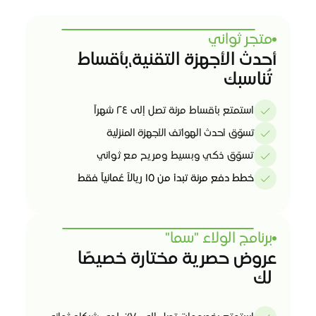
المدفوعات
متجر ثواني
أحدث الأجهزة التقنية،بأقساط
 تُناسبك
استمتع بأقساط مرنة تصل إلى ٢٤ شهراً
تسوّق أحدث الهواتف الأجهزة المنزلية
تسوّق ذكي وبسيط ومريح مع ثواني
خطط دفع مرنة تبدأ من ١٥ ريالاً عُمانياً فقط
برنامج الولاء "سما" 
عروض حصرية مختارة خصيصًا
 لك