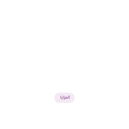
المزايا 
عِش
تجربة
مستقبل