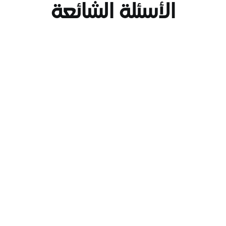
الأسئلة الشائعة
ما هي الخدمات التي يقدمها تطبيق ثواني؟
يتيح لك التطبيق دفع فواتير الخدمات العامة (الكهرباء، المياه، 
والوقود)، الدفع عبر رمز الاستجابة السريعة (QR Code) لدى 
المتاجر الشريكة، تحويل الأموال محلياً ودولياً، الاستفادة من 
خدمات التأمين، والوصول إلى حلول التمويل المصغر.
كيف يمكنني إدارة بطاقاتي البنكية في التطبيق؟
يمكنك ربط ما يصل إلى 5 بطاقات بنكية بحسابك واستخدامها 
مباشرة في عمليات الدفع أو لتعبئة محفظتك فوراً.