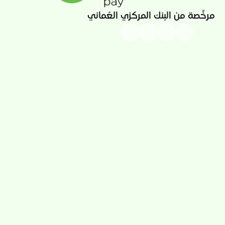
مرخَّصة من البنك المركزي العُماني 
قصتنا
تطبيق ثواني
الأخبار
برنامج الولاء "سما"
الوظائف
متجر ثواني
تواصل معنا
بطاقات مسبقة الدفع
تحويل الأموال
التبرعات
التأمين
الفواتير
ثواني للأعمال
الأمن والامتثال
بوابة الأعمال
الشروط والأحكام
تطبيق تاجر
شروط بطاقة الهدية
بوابة الدفع
شروط بطاقة الهدية
رابط الدفع
فيديوهات إرشادية