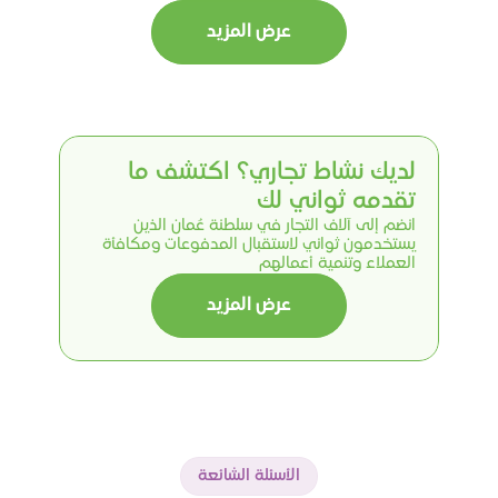
التكنولوجيا العالمية "مجموعة يانغو" (Yango Group)، تهدف
عرض المزيد
إلى تقديم مزايا حصرية وفرص توفير عملية للسائقات الشريكات
ضمن مبادرة "هي تقود" (She Drives). وتأتي هذه الخطوة
لتجسد التزام الطرفين بدعم المرأة وتمكينها اقتصادياً من خلال
حلول رقمية ذات قيمة مضافة في حياتها اليومية.
لديك نشاط تجاري؟ اكتشف ما 
تقدمه ثواني لك
انضم إلى آلاف التجار في سلطنة عُمان الذين 
يستخدمون ثواني لاستقبال المدفوعات ومكافأة 
العملاء وتنمية أعمالهم
عرض المزيد
الأسئلة الشائعة